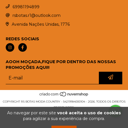
69981194899
rsbotas.r1@outlook.com
Avenida Nações Unidas, 1776
REDES SOCIAIS
AOOH MOÇADA,FIQUE POR DENTRO DAS NOSSAS
PROMOÇÕES AQUI!!
COPYRIGHT RS BOTAS MODA COUNTRY - 54219184000104 - 2026. TODOS OS DIREITOS
RESERVADOS.
Ao navegar por este site
você aceita o uso de cookies
para agilizar a sua experiência de compra.