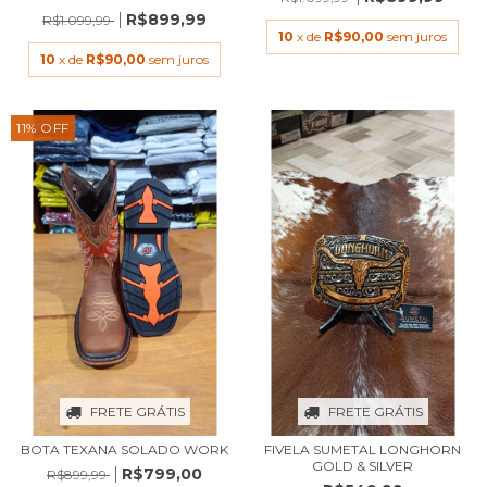
R$899,99
R$1.099,99
10
x de
R$90,00
sem juros
10
x de
R$90,00
sem juros
11
%
OFF
FRETE GRÁTIS
FRETE GRÁTIS
BOTA TEXANA SOLADO WORK
FIVELA SUMETAL LONGHORN
GOLD & SILVER
R$799,00
R$899,99