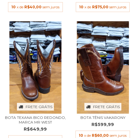
10
x de
R$40,00
sem juros
10
x de
R$75,00
sem juros
FRETE GRÁTIS
FRETE GRÁTIS
BOTA TEXANA BICO REDONDO,
BOTA TÊNIS VAKARONY
MARCA MR WEST
R$599,99
R$649,99
10
x de
R$60,00
sem juros