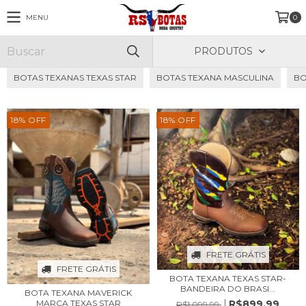
MENU
0
PRODUTOS
BOTAS TEXANAS TEXAS STAR
BOTAS TEXANA MASCULINA
BO
18
%
OFF
18
%
OFF
FRETE GRÁTIS
FRETE GRÁTIS
BOTA TEXANA TEXAS STAR-
BANDEIRA DO BRASI...
BOTA TEXANA MAVERICK
R$899,99
MARCA TEXAS STAR
R$1.099,99