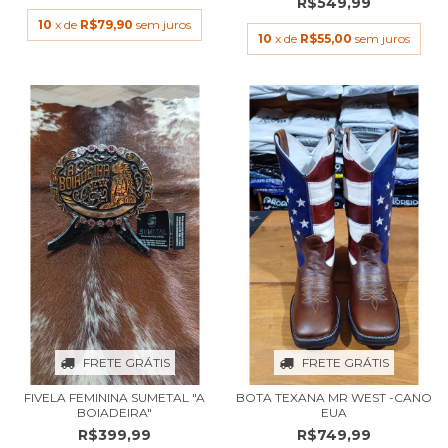
R$549,99
10
x de
R$79,90
sem juros
10
x de
R$55,00
sem juros
FRETE GRÁTIS
FRETE GRÁTIS
FIVELA FEMININA SUMETAL "A
BOTA TEXANA MR WEST -CANO
BOIADEIRA"
EUA
R$399,99
R$749,99